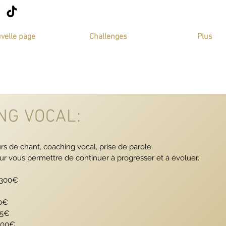
velle page
Challenges
Plus
NG VOCAL:
urs de chant, coaching vocal, prise de parole.
ur vous permettre de continuer à progresser et à évoluer.
 300€
90€
25€
800€