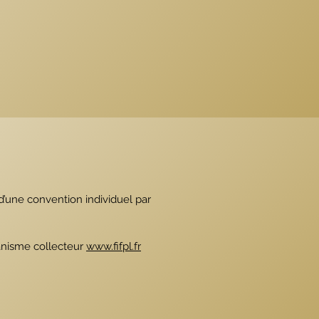
d’une convention individuel par
ganisme collecteur
www.fifpl.fr