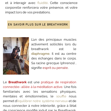
et à interagir avec
fluidité
. Cette conscience
corporelle renforcera votre présence, et votre
impact lors de vos prestations.
EN SAVOIR PLUS SUR LE BREATHWORK
L’un des principaux muscles
activement sollicités lors du
breathwork est le
diaphragme
. Il est au centre
des échanges
dans le corps.
Sa racine grecque (phrenos) ,
signifie
esprit ou pensée
.
Le
Breathwork
est une
pratique de respiration
connectée- alliée à la méditation active
. Une fois
familiarisés avec les sensations physiques,
mentales et émotionnelles, le
souffle
nous
permet d’
équilibrer notre système nerveux
et de
nous connecter à notre intériorité, grâce à l’état
de conscience modifié induit par le Breathwork.