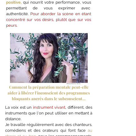
positive,
qui nourrit votre performance, vous
permettant de vous exprimer avec
authenticité.
Pour aborder la scène en étant
concentré sur vos désirs, plutôt que sur vos
peurs.
©Mahaut Moulinier-Dourdy
Comment la préparation mentale peut-elle
aider à libérer l'inconscient des programmes
bloquants ancrés dans le subconscient…
La voix est un
instrument vivant
, différent, des
instruments que l'on peut utiliser en mettant à
distance.
Je travaille régulièrement avec des chanteurs,
comédiens et des orateurs qui font face
au