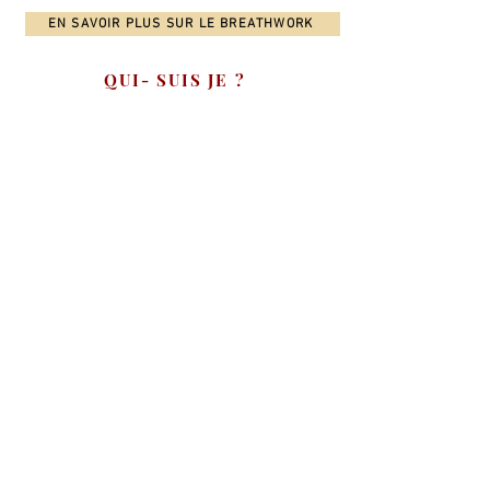
EN SAVOIR PLUS SUR LE BREATHWORK
QUI- SUIS JE ?
© Philine Roussou
Coach vocale, conférencière, artiste et préparatrice
mentale.
EN SAVOIR PLUS SUR MOI